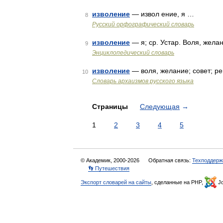
изволение
— извол ение, я …
8
Русский орфографический словарь
изволение
— я; ср. Устар. Воля, жела
9
Энциклопедический словарь
изволение
— воля, желание; совет; 
10
Cловарь архаизмов русского языка
Страницы
Следующая
→
1
2
3
4
5
© Академик, 2000-2026
Обратная связь:
Техподдерж
👣 Путешествия
Экспорт словарей на сайты
, сделанные на PHP,
Jo