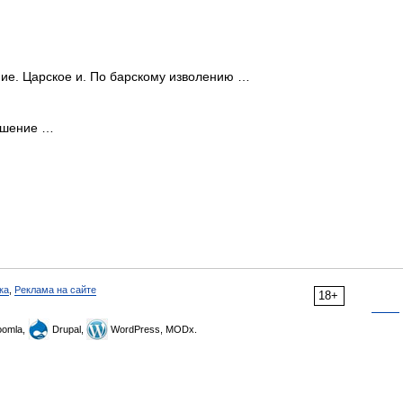
ние. Царское и. По барскому изволению …
решение …
ка
,
Реклама на сайте
18+
omla,
Drupal,
WordPress, MODx.