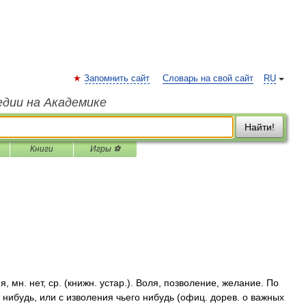
Запомнить сайт
Словарь на свой сайт
RU
едии на Академике
Найти!
Книги
Игры ⚽
мн. нет, ср. (книжн. устар.). Воля, позволение, желание. По
нибудь, или с изволения чьего нибудь (офиц. дорев. о важных