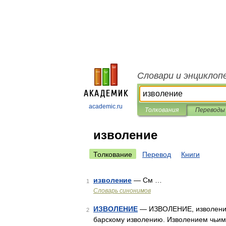
Словари и энциклоп
academic.ru
Толкования
Переводы
изволение
Толкование
Перевод
Книги
изволение
— См …
1
Словарь синонимов
ИЗВОЛЕНИЕ
— ИЗВОЛЕНИЕ, изволения, 
2
барскому изволению. Изволением чьим 