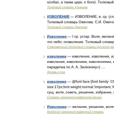
особах, а также церк. о боге). Толковы
Толковый словарь Ушакова
ИЗВОЛЕНИЕ
— ИЗВОЛЕНИЕ, я, ср. (ста
3
Толковый словарь Ожегова. С.И. Ожего
Толковый словарь Ожегова
Изволение
— I ср. устар. Воля, желан
4
что либо; позволение. Толковый слова
Современный толковый словарь русского я
изволение
— изволение, изволения, и
5
изволения, изволением, изволениями, 
парадигма по А. А. Зализняку») …
Формы слов
изволение
— @font face {font family: Chu
6
size:17px;font weight:normal !important; 
сущ. воля, советь, решение, избрание
Словарь церковнославянского языка
Изволение
— желание, решение, воля
7
Краткий церковнославянский словарь