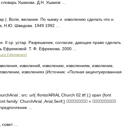
й словарь Ушакова. Д.Н. Ушаков …
р.). Воля, желание. По чьему н. изволению сделать что н.
в, Н.Ю. Шведова. 1949 1992 …
ие. II ср. устар. Разрешение, согласие, дающее право сделать
рь Ефремовой. Т. Ф. Ефремова. 2000 …
зыка Ефремовой
зволения, изволений, изволению, изволениям, изволение,
изволении, изволениях (Источник: «Полная акцентуированная
rchArial ; src: url( /fonts/ARIAL Church 02.ttf );} span {font
font family: ChurchArial ,Arial,Serif;}  = 
, предпочтение …
, совет …